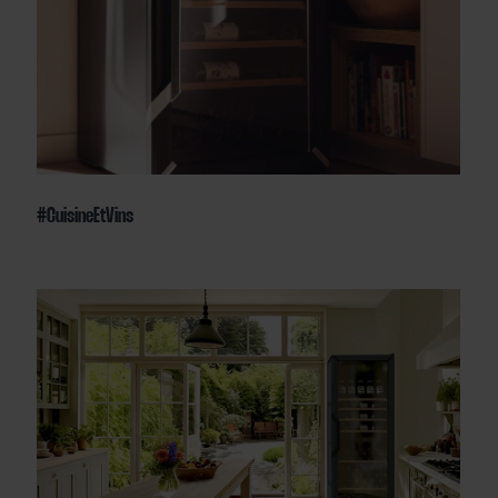
#CuisineEtVins