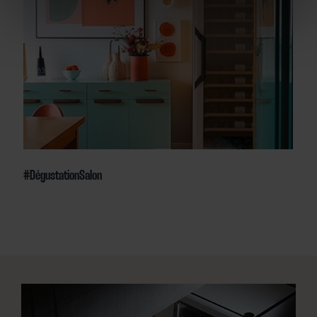
#DégustationSalon