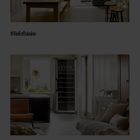
#VinEnCuisine