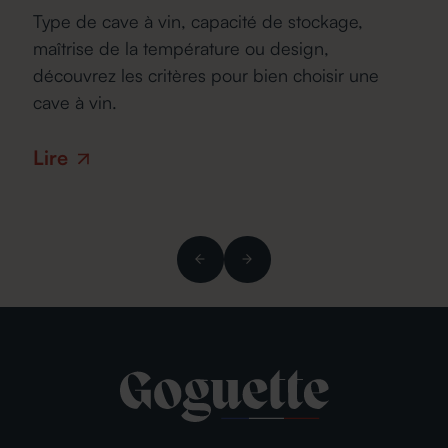
t
Tr
Type de cave à vin, capacité de stockage,
ca
maîtrise de la température ou design,
ue
te
découvrez les critères pour bien choisir une
 de
d’
cave à vin.
po
a
Lire
Li