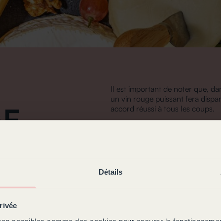
Il est important de noter que, da
un vin rouge puissant fera dispa
E
accord réussi à tous les coups.
Les fromages à pât
Les fromages à
pâte molle et cr
marient avec des vins qui ne dom
Détails
brie peut se déguster avec un vi
LE ?
franc, un saint aubin ou un cha
molle et croûte lavée
, comme le
rivée
aromatique tel qu’un Gewurztra
on sensibles comme des cookies pour assurer le fonctionnement 