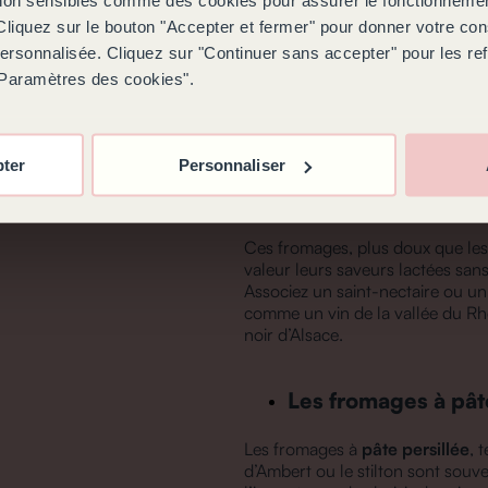
 Cliquez sur le bouton "Accepter et fermer" pour donner votre c
Les fromages à pât
personnalisée. Cliquez sur "Continuer sans accepter" pour les re
"Paramètres des cookies".
Les gruyères, emmentals, beaufo
vins blancs gras et aromatiqu
ou un cabernet sauvignon califo
pter
Personnaliser
Les fromages à pât
Ces fromages, plus doux que les 
valeur leurs saveurs lactées san
Associez un saint-nectaire ou u
comme un vin de la vallée du Rhô
noir d’Alsace.
Les fromages à pâte
Les fromages à
pâte persillée
, 
d’Ambert ou le stilton sont souve