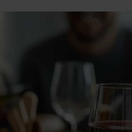
FR
EN