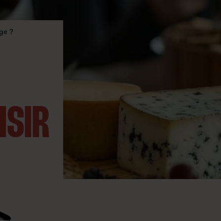
age ?
ISIR