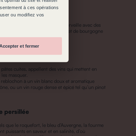
onsentement à ces opérations
e pressée cuite
fuser ou modifiez vos
rts et cheddars s’accordent à merveille avec des
es, comme un chassagne-montrachet de bourgogne
rnien.
Accepter et fermer
e pressée non cuite
pâtes cuites, appellent des vins qui mettent en
s les masquer.
n reblochon à un vin blanc doux et aromatique
ne, ou un vin rouge dense et épicé tel qu’un pinot
 persillée
tels que le roquefort, le bleu d’Auvergne, la fourme
nt puissants en saveur et en salinité, d’où