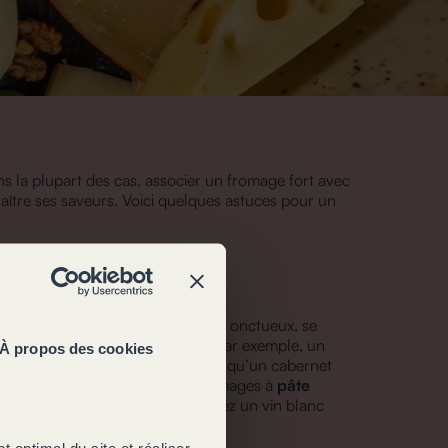
ns la plupart des cas, associer un fromage fort avec
raître ses saveurs. Voici quelques astuces pour un
e molle
oûte fleurie,
souvent crémeux et onctueux, se
inent pas leur texture délicate. Par exemple, un
À propos des cookies
n rouge léger et peu tannique, tel qu’un cabernet
rdonnay d’Australie. Pour vos fromages à
pâte
 munster ou le maroilles, préférez un vin blanc
miner.
optimal du site et réaliser