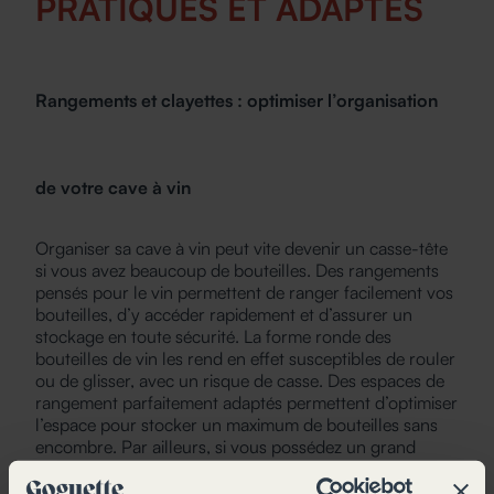
PRATIQUES ET ADAPTÉS
Rangements et clayettes : optimiser l’organisation
de votre cave à vin
Organiser sa cave à vin peut vite devenir un casse-tête
si vous avez beaucoup de bouteilles. Des rangements
pensés pour le vin permettent de ranger facilement vos
bouteilles, d’y accéder rapidement et d’assurer un
stockage en toute sécurité. La forme ronde des
bouteilles de vin les rend en effet susceptibles de rouler
ou de glisser, avec un risque de casse. Des espaces de
rangement parfaitement adaptés permettent d’optimiser
l’espace pour stocker un maximum de bouteilles sans
encombre. Par ailleurs, si vous possédez un grand
nombre de bouteilles, leur poids devient un facteur à
prendre en compte. Des étagères solides et conçues