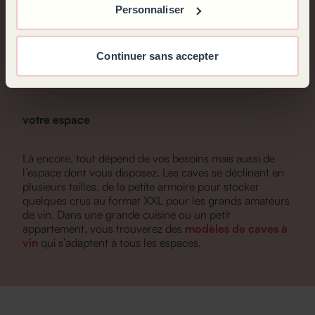
FORMAT MINI OU MAXI ?
Personnaliser
Continuer sans accepter
Caves à vin : la taille adaptée à vos besoins et à
votre espace
Là encore, tout dépend de vos besoins mais aussi de
l’espace dont vous disposez. Les caves se déclinent en
plusieurs tailles, de la petite armoire pour stocker
quelques crus au format XXL pour les grands amateurs
de vin. Dans une grande cuisine ou un petit
appartement, vous trouverez des
modèles de caves à
vin
qui s’adaptent à tous les espaces.